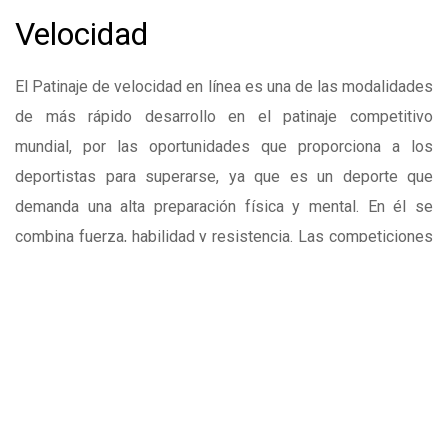
Velocidad
El Patinaje de velocidad en línea es una de las modalidades
de más rápido desarrollo en el patinaje competitivo
mundial, por las oportunidades que proporciona a los
deportistas para superarse, ya que es un deporte que
demanda una alta preparación física y mental. En él se
combina fuerza, habilidad y resistencia. Las competiciones
se desarrollan en diversos entornos:
Indoor
Estas competiciones son las que se realizan en
instalaciones deportivas cubiertas con suelo de
madera, no específicas para el patinaje de
velocidad, en las que se marca un óvalo de unos